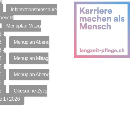
e
Informationsbroschüre
bericht
Menüplan Mittag
 -
6
Menüplan Abend
 -
6
Menüplan Mittag
 -
6
Menüplan Abend
 -
6
Obesunne-Zytig
 1 / 2026