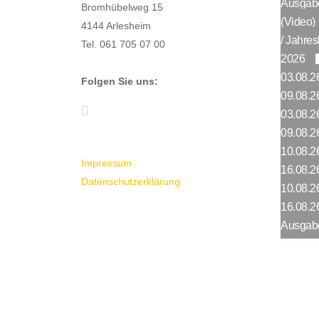
Ausgab
Bromhübelweg 15
(Video)
4144 Arlesheim
/ Jahres
Tel. 061 705 07 00
2026
03.08.26
Folgen Sie uns:
09.08.2
03.08.26
09.08.2
10.08.26
Impressum
16.08.2
Datenschutzerklärung
10.08.26
16.08.2
Ausgabe