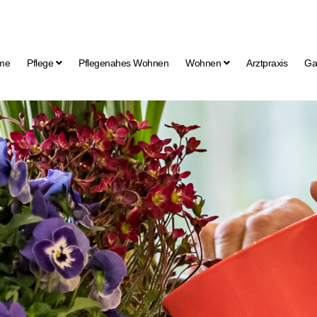
me
Pflege
Pflegenahes Wohnen
Wohnen
Arztpraxis
Ga