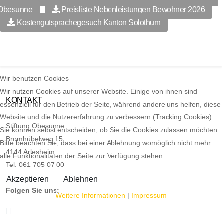
Obesunne
Preisliste Nebenleistungen Bewohner 2026
Kostengutsprachegesuch Kanton Solothurn
Wir benutzen Cookies
Wir nutzen Cookies auf unserer Website. Einige von ihnen sind
KONTAKT
essenziell für den Betrieb der Seite, während andere uns helfen, diese
Website und die Nutzererfahrung zu verbessern (Tracking Cookies).
Stiftung Obesunne
Sie können selbst entscheiden, ob Sie die Cookies zulassen möchten.
Bromhübelweg 15
Bitte beachten Sie, dass bei einer Ablehnung womöglich nicht mehr
4144 Arlesheim
alle Funktionalitäten der Seite zur Verfügung stehen.
Tel. 061 705 07 00
Akzeptieren
Ablehnen
Folgen Sie uns:
Weitere Informationen
|
Impressum