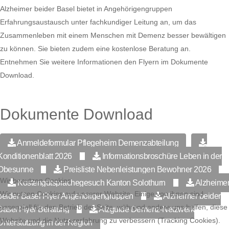
Alzheimer beider Basel bietet in Angehörigengruppen
Erfahrungsaustausch unter fachkundiger Leitung an, um das
Zusammenleben mit einem Menschen mit Demenz besser bewältigen
zu können. Sie bieten zudem eine kostenlose Beratung an.
Entnehmen Sie weitere Informationen den Flyern im Dokumente
Download.
Dokumente Download
Anmeldeformular Pflegeheim Demenzabteilung
Konditionenblatt 2026
Informationsbroschüre Leben in der
Obesunne
Preisliste Nebenleistungen Bewohner 2026
Wir benutzen Cookies
Kostengutsprachegesuch Kanton Solothurn
Alzheime
Wir nutzen Cookies auf unserer Website. Einige von ihnen sind
beider Basel Flyer Angehörigengruppen
Alzheimer beider
essenziell für den Betrieb der Seite, während andere uns helfen, diese
Basel Flyer Beratung
Alzguide Demenz-Netzwerk
Website und die Nutzererfahrung zu verbessern (Tracking Cookies).
Unterstützung in der Region